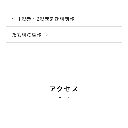
← 1艘巻・2艘巻まき網制作
たも網の製作 →
アクセス
Access