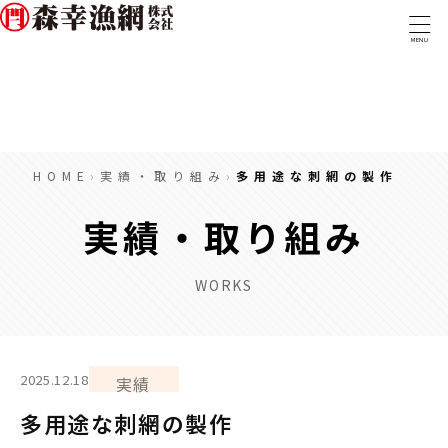
MENU
TOP
事業内容
取扱商品
HOME
›
実績・取り組み
›
多用途な刺網の製作
実績・取組み
取扱商品一覧
会社概要
漁網・漁具
実績・取り組み
ロープ・ワイヤー
採用情報
糸・組紐
テグス・コード
WORKS
金具類
マグロ延縄用資材
トローリング・釣具
船具・備品
2025.12.18
実績
防災・防疫
ウェアアイテム
多用途な刺網の製作
〒288-0056 千葉県銚子市新生町1-40-1