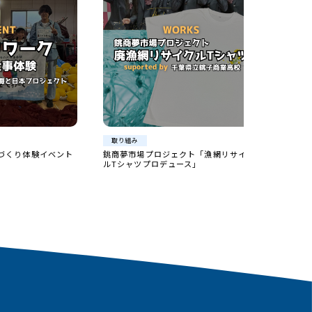
取り組み
実
クト「漁網リサイク
使用済み漁網のリサイクル事業
ワイヤ
ース」