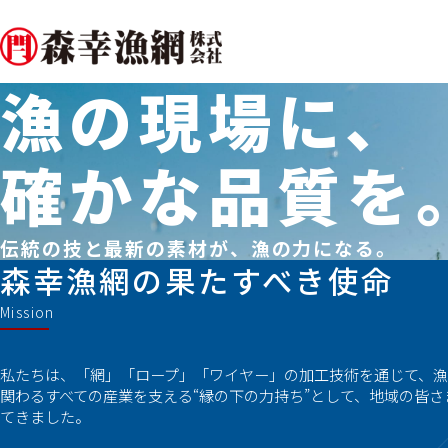
漁の現場に、
確かな品質を
伝統の技と最新の素材が、漁の力になる。
森幸漁網の果たすべき使命
Mission
私たちは、「網」「ロープ」「ワイヤー」の加工
技術を通じて、
関わるすべての産業を支える“縁の下の力持ち”として、地域の皆
てきました。