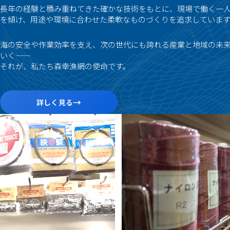
長年の経験と積み重ねてきた確かな技術をもとに、現場で働く一
を傾け、用途や環境に合わせた柔軟なものづくりを追求しています
海の安全や作業効率を支え、次の世代にも誇れる産業と地域の未
いく——
それが、私たち森幸漁網の使命です。
→
詳しく見る