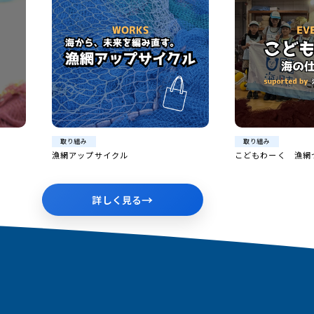
取り組み
取り組み
こどもわーく 漁網づくり体験イベント
銚商夢市場プロジェ
ルTシャツプロデュ
→
詳しく見る