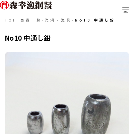
MENU
TOP
›
商品一覧
›
漁網・漁具
›
No10 中通し鉛
TOP
No10 中通し鉛
事業内容
取扱商品
実績・取組み
取扱商品一覧
会社概要
漁網・漁具
ロープ・ワイヤー
採用情報
糸・組紐
テグス・コード
金具類
マグロ延縄用資材
トローリング・釣具
船具・備品
防災・防疫
ウェアアイテム
〒288-0056 千葉県銚子市新生町1-40-1