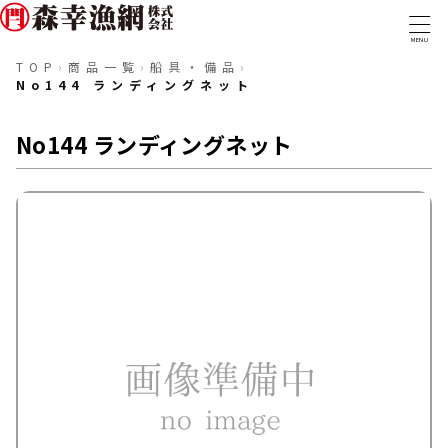
MENU
TOP
›
商品一覧
›
船具・備品
›
No144 ランディングネット
TOP
事業内容
No144 ランディングネット
取扱商品
実績・取組み
取扱商品一覧
会社概要
漁網・漁具
ロープ・ワイヤー
採用情報
糸・組紐
テグス・コード
金具類
マグロ延縄用資材
トローリング・釣具
船具・備品
防災・防疫
ウェアアイテム
〒288-0056 千葉県銚子市新生町1-40-1