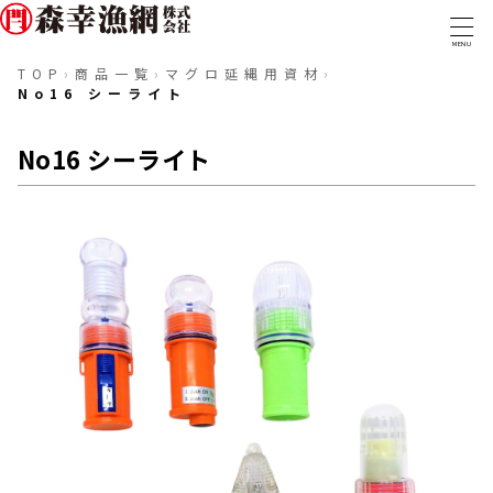
MENU
TOP
›
商品一覧
›
マグロ延縄用資材
›
No16 シーライト
TOP
事業内容
No16 シーライト
取扱商品
実績・取組み
取扱商品一覧
会社概要
漁網・漁具
ロープ・ワイヤー
採用情報
糸・組紐
テグス・コード
金具類
マグロ延縄用資材
トローリング・釣具
船具・備品
防災・防疫
ウェアアイテム
〒288-0056 千葉県銚子市新生町1-40-1