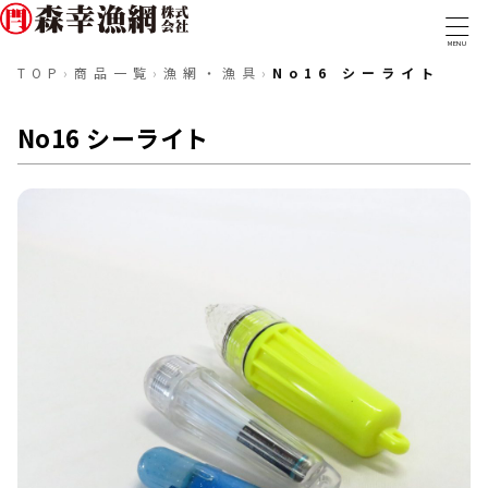
MENU
TOP
›
商品一覧
›
漁網・漁具
›
No16 シーライト
TOP
No16 シーライト
事業内容
取扱商品
実績・取組み
取扱商品一覧
会社概要
漁網・漁具
ロープ・ワイヤー
採用情報
糸・組紐
テグス・コード
金具類
マグロ延縄用資材
トローリング・釣具
船具・備品
防災・防疫
ウェアアイテム
〒288-0056 千葉県銚子市新生町1-40-1