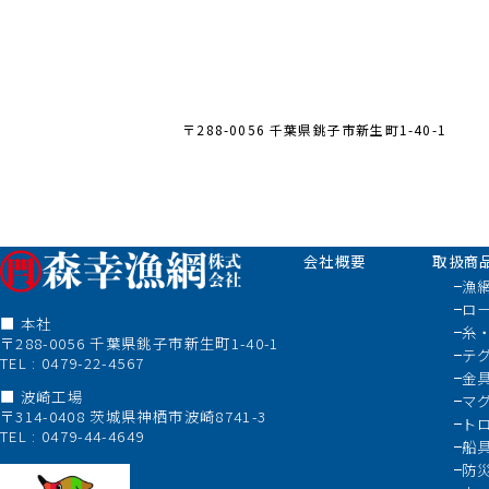
〒288-0056 千葉県銚子市新生町1-40-1
会社概要
取扱商
漁
ロ
■ 本社
糸
〒288-0056 千葉県銚子市新生町1-40-1
テ
TEL : 0479-22-4567
金
■ 波崎工場
マ
〒314-0408 茨城県神栖市波崎8741-3
ト
TEL : 0479-44-4649
船
防