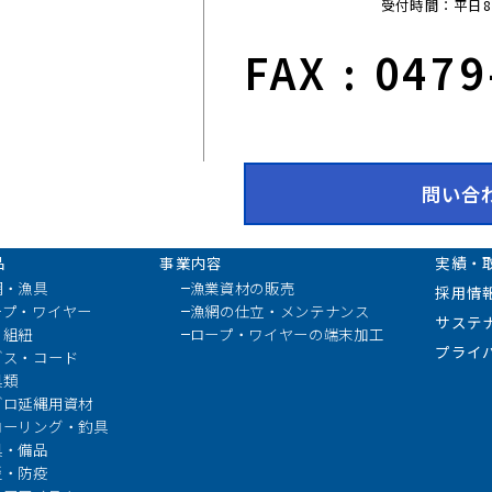
受付時間：平日8:0
FAX : 047
問い合
品
事業内容
実績・
網・漁具
漁業資材の販売
採用情
ープ・ワイヤー
漁網の仕立・メンテナンス
サステ
・組紐
ロープ・ワイヤーの端末加工
プライ
グス・コード
具類
グロ延縄用資材
ローリング・釣具
具・備品
災・防疫