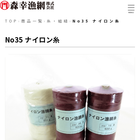
MENU
TOP
›
商品一覧
›
糸・組紐
›
No35 ナイロン糸
TOP
No35 ナイロン糸
事業内容
取扱商品
実績・取組み
取扱商品一覧
会社概要
漁網・漁具
ロープ・ワイヤー
採用情報
糸・組紐
テグス・コード
金具類
マグロ延縄用資材
トローリング・釣具
船具・備品
防災・防疫
ウェアアイテム
〒288-0056 千葉県銚子市新生町1-40-1