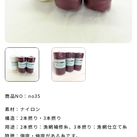
0479-22-4567
TEL :
受付時間：平日8:00-17:00
お問い合わせ
オーダーシート
商品NO：no35
素材：ナイロン
構造：2本撚り・3本撚り
用途：2本撚り：漁網補修糸、3本撚り：漁網仕立て糸
特徴：強度・伸度がある糸です。